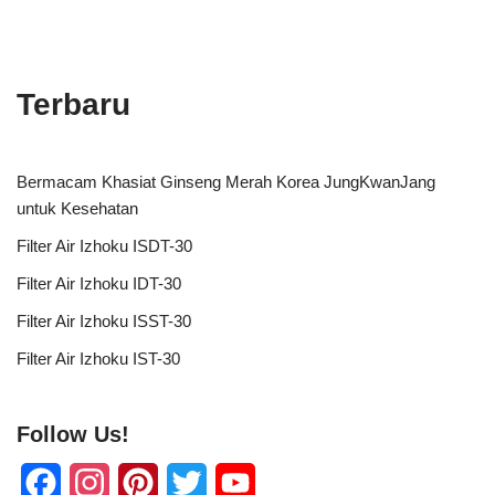
Terbaru
Bermacam Khasiat Ginseng Merah Korea JungKwanJang
untuk Kesehatan
Filter Air Izhoku ISDT-30
Filter Air Izhoku IDT-30
Filter Air Izhoku ISST-30
Filter Air Izhoku IST-30
Follow Us!
F
I
P
T
Y