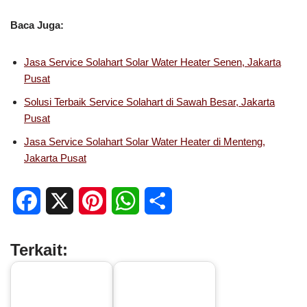
Baca Juga:
Jasa Service Solahart Solar Water Heater Senen, Jakarta
Pusat
Solusi Terbaik Service Solahart di Sawah Besar, Jakarta
Pusat
Jasa Service Solahart Solar Water Heater di Menteng,
Jakarta Pusat
F
X
P
W
S
a
i
h
h
Terkait:
c
n
a
a
e
t
t
r