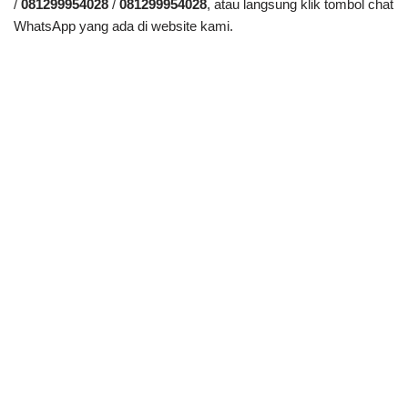
/
081299954028
/
081299954028
, atau langsung klik tombol chat
WhatsApp yang ada di website kami.