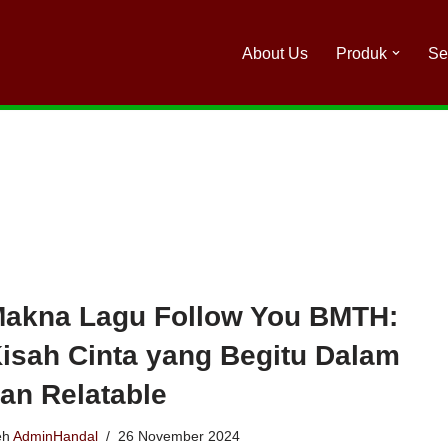
About Us
Produk
Se
akna Lagu Follow You BMTH:
isah Cinta yang Begitu Dalam
an Relatable
eh
AdminHandal
26 November 2024