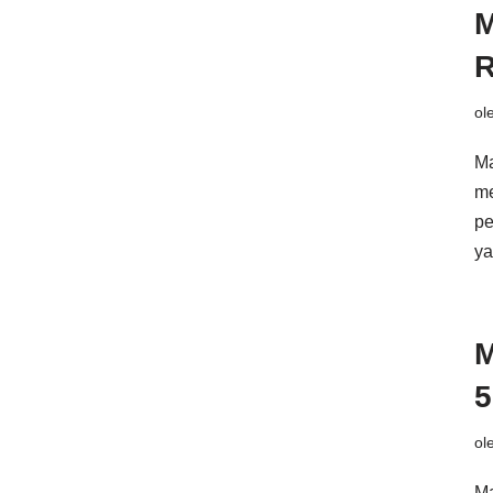
M
R
ol
Ma
me
pe
y
M
5
ol
Ma