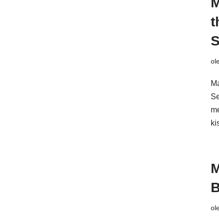
M
t
S
ol
Ma
Se
me
ki
M
B
ol