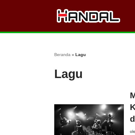
Lompat
ke
konten
Beranda
»
Lagu
Lagu
M
K
d
ol