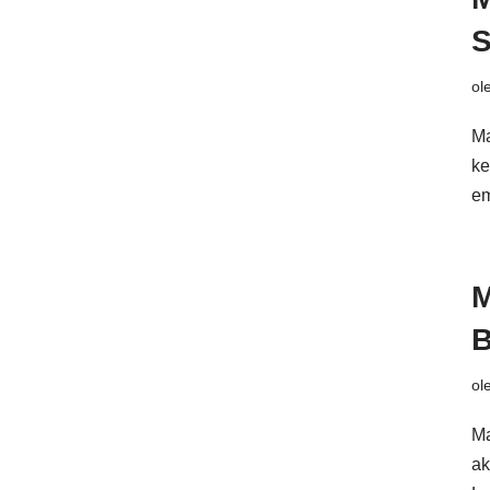
S
ol
Ma
ke
em
M
B
ol
Ma
ak