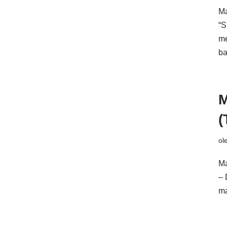
Ma
“S
me
b
M
(
ol
Ma
– 
ma