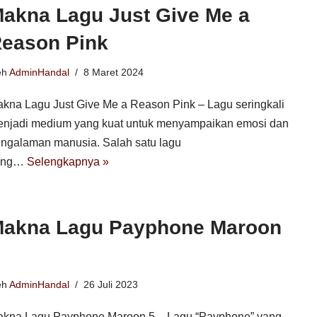
akna Lagu Just Give Me a
eason Pink
eh
AdminHandal
8 Maret 2024
kna Lagu Just Give Me a Reason Pink – Lagu seringkali
njadi medium yang kuat untuk menyampaikan emosi dan
ngalaman manusia. Salah satu lagu
ang…
Selengkapnya »
akna Lagu Payphone Maroon
eh
AdminHandal
26 Juli 2023
kna Lagu Payphone Maroon 5 – Lagu “Payphone” yang