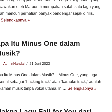
bawakan oleh Maroon 5 merupakan salah satu lagu yang
lah mencuri perhatian banyak pendengar sejak dirilis.
…
Selengkapnya »
pa Itu Minus One dalam
usik?
eh
AdminHandal
21 Juni 2023
a Itu Minus One dalam Musik? – Minus One, yang juga
kenal sebagai “backing track” atau “karaoke track,” adalah
kaman musik tanpa vokal utama. Ini…
Selengkapnya »
akna Lagu Fall for You dari