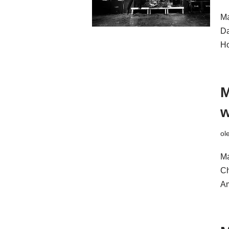
Ma
Da
Ho
M
w
ol
Ma
Ch
Am