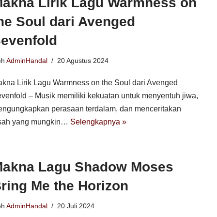
akna Lirik Lagu Warmness on
he Soul dari Avenged
evenfold
eh
AdminHandal
20 Agustus 2024
kna Lirik Lagu Warmness on the Soul dari Avenged
venfold – Musik memiliki kekuatan untuk menyentuh jiwa,
ngungkapkan perasaan terdalam, dan menceritakan
sah yang mungkin…
Selengkapnya »
akna Lagu Shadow Moses
ring Me the Horizon
eh
AdminHandal
20 Juli 2024